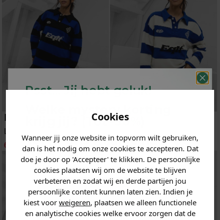
Psst... Jij hebt geluk!
Welke mystery
korting
Cookies
Equalité
Equalité
krijg jij? (Tot
-30%
)
Longsleeve Polo
Longsleeve Polo
Wanneer jij onze website in topvorm wilt gebruiken,
Vertel ons waar je naar op
60
120.00
60
120.00
dan is het nodig om onze cookies te accepteren. Dat
zoek bent. 👇
doe je door op 'Accepteer' te klikken. De persoonlijke
cookies plaatsen wij om de website te blijven
verbeteren en zodat wij en derde partijen jou
Heren kleding
persoonlijke content kunnen laten zien. Indien je
kiest voor
weigeren
, plaatsen we alleen functionele
en analytische cookies welke ervoor zorgen dat de
Dames kleding