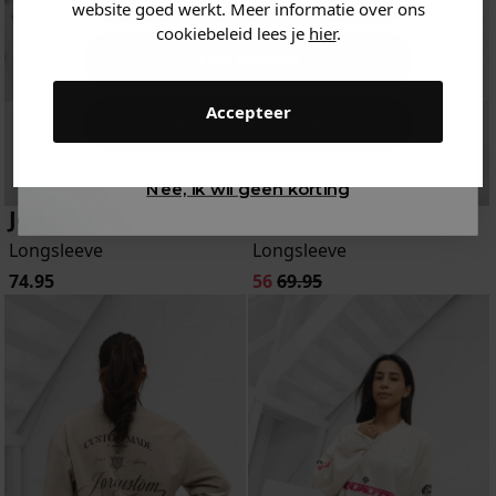
website goed werkt. Meer informatie over ons
cookiebeleid lees je
hier
.
Kids kleding
Accepteer
Gewoon rondkijken
Nee, ik wil geen korting
Jorcustom
Jorcustom
Longsleeve
Longsleeve
74.95
56
69.95