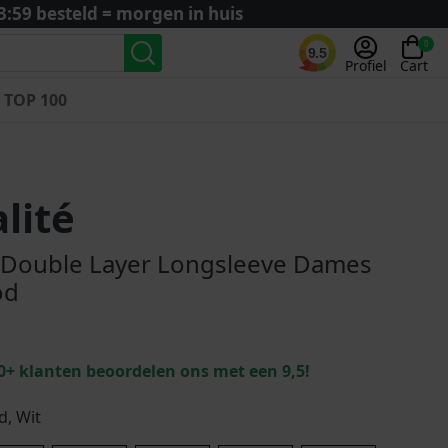
3:59 besteld = morgen in huis
0
9.5
Profiel
Cart
TOP 100
Landenteams
Nederland
lité
Algerije
Argentinië
 Double Layer Longsleeve Dames
België
od
Curaçao
Duitsland
Engeland
0+ klanten beoordelen ons met een 9,5!
Frankrijk
Italië
, Wit
Kroatië