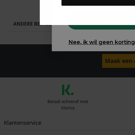
Kids kle
Gewoon ron
ANDERE BESTELDEN OOK
Nee, ik wil geen korting
Maak een a
Betaal achteraf met
Klarna
Klantenservice