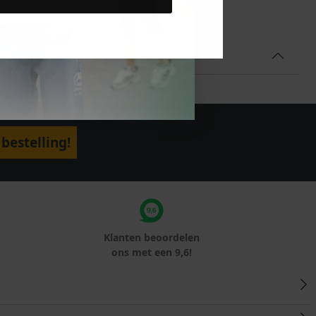
bestelling!
Klanten beoordelen
ons met een 9,6!