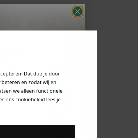
ccepteren. Dat doe je door
erbeteren en zodat wij en
aatsen we alleen functionele
r ons cookiebeleid lees je