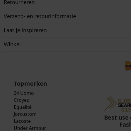
Retourneren
Verzend- en retourinformatie
Laat je inspireren
Winkel
Topmerken
24 Uomo
Croyez
Equalité
Jorcustom
Best use 
Lacoste
Fas
Under Armour