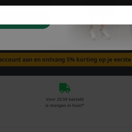
ding
dkijken
ccount aan en ontvang 5% korting op je eerste 
Voor 23:59 besteld
is morgen in huis!*