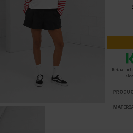
lubs
MID SEASON-SALE DAMES
çe
ay
Betaal ach
Kla
PRODUC
MATERI