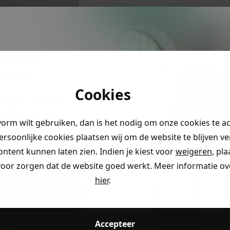
ystery
ngen!
Cookies
r je naar
en claim
vorm wilt gebruiken, dan is het nodig om onze cookies te a
rting
.
persoonlijke cookies plaatsen wij om de website te blijven v
ontent kunnen laten zien. Indien je kiest voor
weigeren
, pl
ding
voor zorgen dat de website goed werkt. Meer informatie ove
hier
.
eding
Accepteer