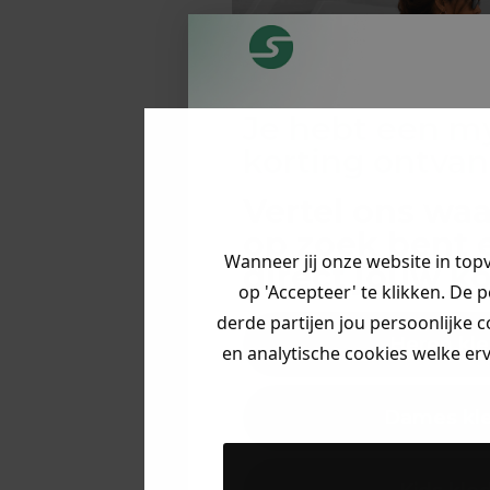
Je hebt een m
korting ontva
Vertel ons waa
op zoek bent 
Wanneer jij onze website in top
direct jouw
ko
op 'Accepteer' te klikken. De 
derde partijen jou persoonlijke c
Heren kle
en analytische cookies welke er
Dames kl