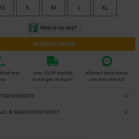
Marokko
XS
S
M
L
XL
Nigeria
MID SEASON-SALE KIDS
Portugal
Spanje
IN WINKELMAND
teraf met
Voor 23:59 besteld
Klanten beoordelen
rna
is morgen in huis!*
ons met een 9,6!
TINFORMATIE
AAL & WASVOORSCHRIFT