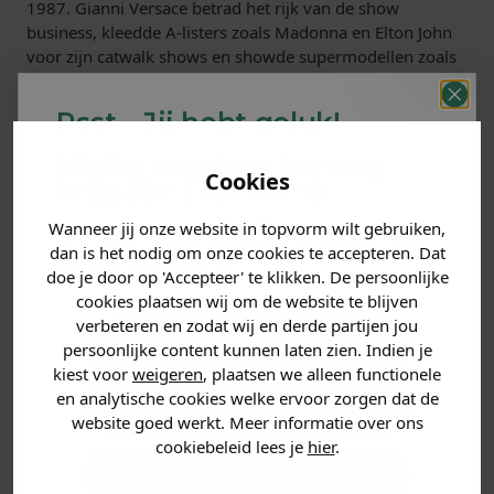
1987. Gianni Versace betrad het rijk van de show
business, kleedde A-listers zoals Madonna en Elton John
voor zijn catwalk shows en showde supermodellen zoals
Claudia Schiffer en Naomi Campbell. Na het overlijden
van Gianni, nam Donatella, zijn zus, het eigendom van
Psst... Jij hebt geluk!
het label over.
Welke mystery
korting
Versace voor dames online
Cookies
krijg jij? (Tot
-30%
)
kopen
Wanneer jij onze website in topvorm wilt gebruiken,
Vertel ons waar je naar op
De Versace damescollectie is ongelooflijk breed; van
dan is het nodig om onze cookies te accepteren. Dat
zoek bent. 👇
Versace schoenen tot Versace shirts tot een Versace hoed,
doe je door op 'Accepteer' te klikken. De persoonlijke
de Versace collectie heeft het allemaal! Wil je Versace
cookies plaatsen wij om de website te blijven
kleding online kopen? Soccerfanshop heeft een van de
verbeteren en zodat wij en derde partijen jou
breedste selecties van het merk. Versace is een van de
Heren kleding
persoonlijke content kunnen laten zien. Indien je
vele merken die bij Soccerfanshop verkrijgbaar zijn.
kiest voor
weigeren
, plaatsen we alleen functionele
Versace sneakers voor dames
en analytische cookies welke ervoor zorgen dat de
Dames kleding
website goed werkt. Meer informatie over ons
Ben je op zoek naar een winkel met een groot
cookiebeleid lees je
hier
.
assortiment Versace sneakers? Dan ben je bij ons aan het
Kids kleding
juiste adres! Er zijn een aantal geweldige Versace