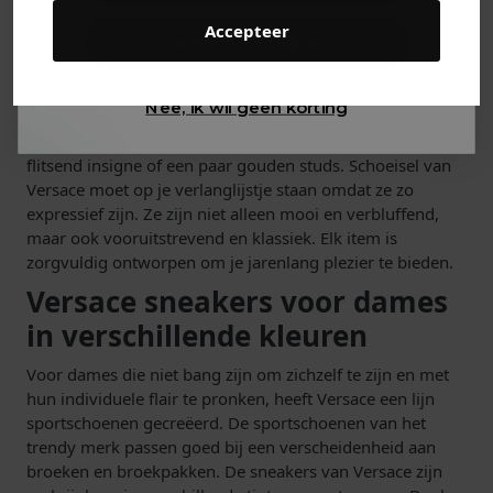
sneakers in de nieuwe Versace schoenenlijn te vinden.
Accepteer
Gewoon rondkijken
Neem eens een kijkje in het assortiment van
Soccerfanshop voor de nieuwste Versace schoenen en
trends. Zowel mooi als stoer, Versace kleding en
Nee, ik wil geen korting
accessoires stralen beide uit. Hoewel de schoenen
sportief zijn, hebben ze altijd een luxueus tintje, zoals een
flitsend insigne of een paar gouden studs. Schoeisel van
Versace moet op je verlanglijstje staan omdat ze zo
expressief zijn. Ze zijn niet alleen mooi en verbluffend,
maar ook vooruitstrevend en klassiek. Elk item is
zorgvuldig ontworpen om je jarenlang plezier te bieden.
Versace sneakers voor dames
in verschillende kleuren
Voor dames die niet bang zijn om zichzelf te zijn en met
hun individuele flair te pronken, heeft Versace een lijn
sportschoenen gecreëerd. De sportschoenen van het
trendy merk passen goed bij een verscheidenheid aan
broeken en broekpakken. De sneakers van Versace zijn