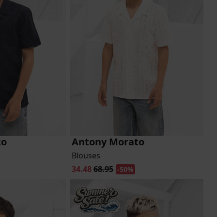
Marokko
Nigeria
MID SEASON-SALE KIDS
Portugal
Spanje
to
Antony Morato
Blouses
34.48
68.95
-50%