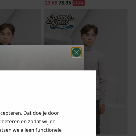
23.69
78.95
-70%
ccepteren. Dat doe je door
erbeteren en zodat wij en
aatsen we alleen functionele