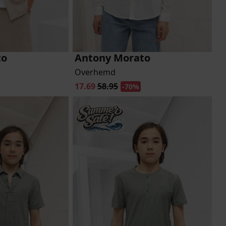
to
Antony Morato
Overhemd
17.69
58.95
-70%