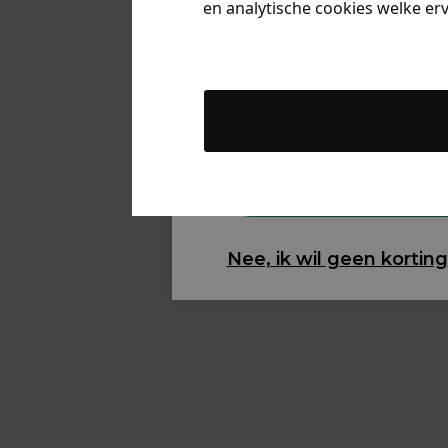
en analytische cookies welke er
Dames kl
Kids kle
Gewoon ron
Nee, ik wil geen korting