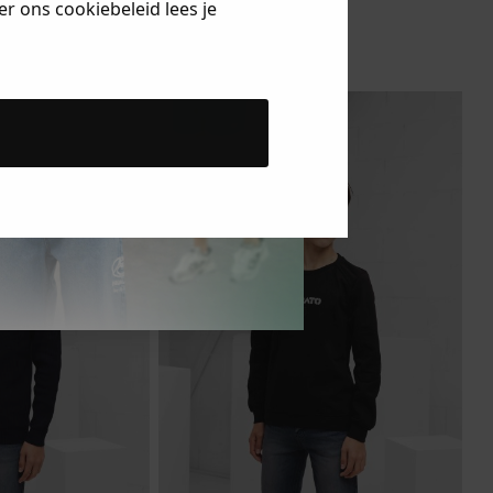
to
Antony Morato
r ons cookiebeleid lees je
Sweater
23.69
78.95
-70%