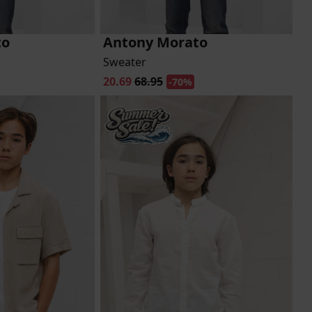
to
Antony Morato
Sweater
20.69
68.95
-70%