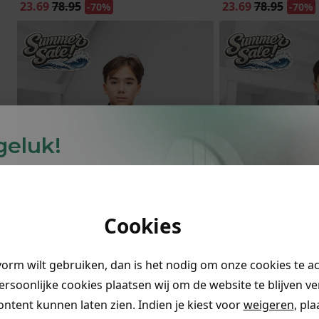
23.69
78.95
23.69
78.95
-70%
-70%
 geluk!
y
korting
-30%
)
Cookies
r je naar
👇
vorm wilt gebruiken, dan is het nodig om onze cookies te a
persoonlijke cookies plaatsen wij om de website te blijven v
ontent kunnen laten zien. Indien je kiest voor
weigeren
, pl
ding