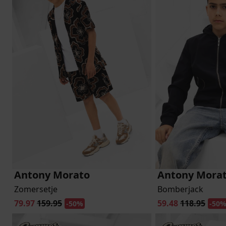
Antony Morato
Antony Mora
Zomersetje
Bomberjack
79.97
159.95
59.48
118.95
-50%
-50