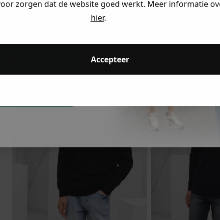
Antony Morato
Antony Mora
voor zorgen dat de website goed werkt. Meer informatie ove
Hoodie
Sweater
hier
.
eding
26.69
88.95
23.69
78.95
-70%
-70%
ding
Accepteer
dkijken