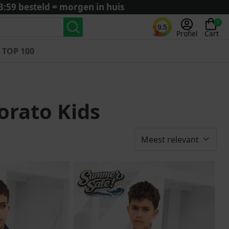
3:59 besteld = morgen in huis
0
9.5
Profiel
Cart
TOP 100
Landenteams
Nederland
rato Kids
Algerije
Argentinië
België
Curaçao
Duitsland
Engeland
Frankrijk
Italië
Kroatië