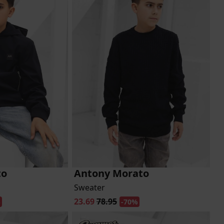
to
Antony Morato
Sweater
23.69
78.95
%
-70%