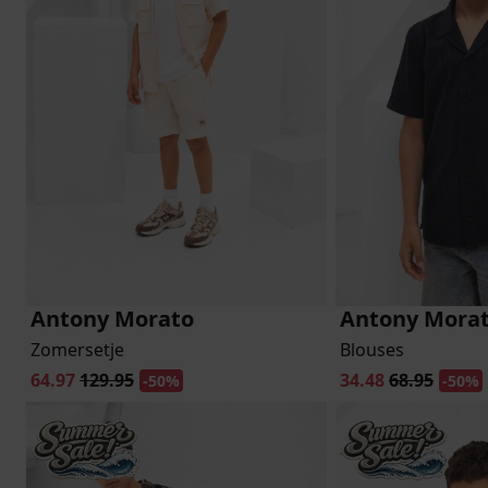
lubs
MID SEASON-SALE DAMES
çe
ay
Antony Morato
Antony Mora
Zomersetje
Blouses
64.97
129.95
34.48
68.95
-50%
-50%