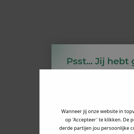
Psst... Jij hebt
Welke myster
krijg jij? (Tot
Vertel ons waa
op zoek bent. 
Wanneer jij onze website in top
op 'Accepteer' te klikken. De 
derde partijen jou persoonlijke c
Heren kle