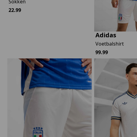
Sokken
22.99
Adidas
Voetbalshirt
99.99