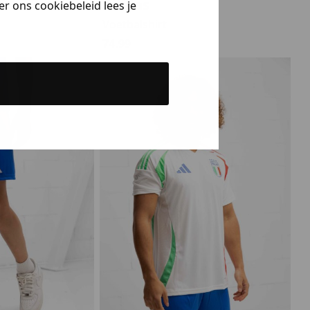
Adidas
r ons cookiebeleid lees je
Voetbalshirt
74.99