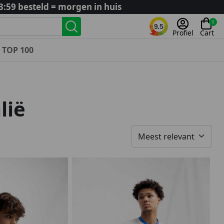
3:59 besteld = morgen in huis
0
9.5
Profiel
Cart
TOP 100
Landenteams
Nederland
lië
Algerije
Argentinië
België
Curaçao
Duitsland
Engeland
Frankrijk
Italië
Kroatië