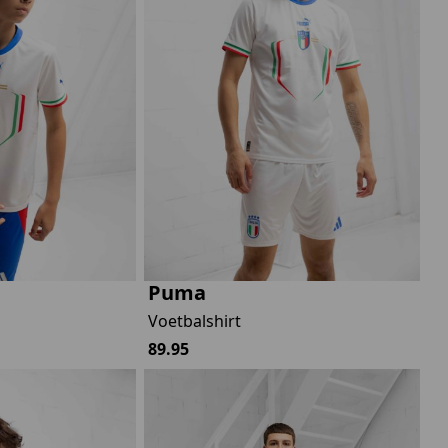
Marokko
Nigeria
MID SEASON-SALE KIDS
Portugal
Spanje
Puma
Voetbalshirt
89.95