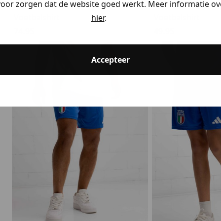
Adidas
Adidas
voor zorgen dat de website goed werkt. Meer informatie ove
Voetbalshirt
Voetbalshirt
hier
.
74.95
49.95
Accepteer