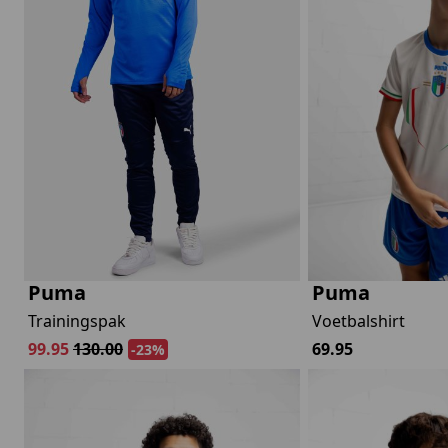
lubs
MID SEASON-SALE DAMES
çe
ay
Puma
Puma
Trainingspak
Voetbalshirt
99.95
130.00
69.95
-23%