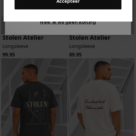
Accepteer
Gewoon rondkijken
Nee, ik wil geen korting
Stolen Atelier
Stolen Atelier
Longsleeve
Longsleeve
99.95
89.95