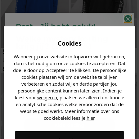
Psst... Jij hebt geluk!
Welke mystery
korting
Cookies
krijg jij? (Tot
-30%
)
Stolen Atelier
Stolen Atelier
Wanneer jij onze website in topvorm wilt gebruiken,
Vertel ons waar je naar op
Longsleeve
Longsleeve
dan is het nodig om onze cookies te accepteren. Dat
zoek bent. 👇
89.95
89.95
doe je door op 'Accepteer' te klikken. De persoonlijke
cookies plaatsen wij om de website te blijven
verbeteren en zodat wij en derde partijen jou
Heren kleding
persoonlijke content kunnen laten zien. Indien je
kiest voor
weigeren
, plaatsen we alleen functionele
en analytische cookies welke ervoor zorgen dat de
Dames kleding
website goed werkt. Meer informatie over ons
cookiebeleid lees je
hier
.
Kids kleding