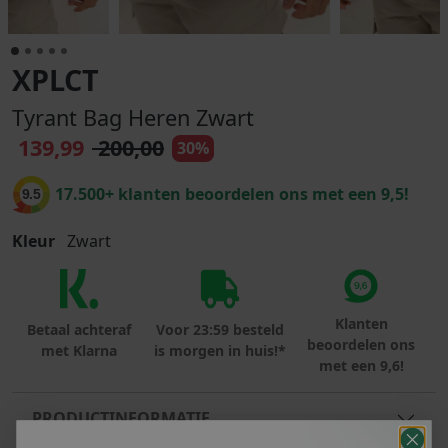
XPLCT
Tyrant Bag Heren Zwart
139,99
200,00
30%
17.500+ klanten beoordelen ons met een 9,5!
9.5
Kleur
Zwart
Klanten
Betaal achteraf
Voor 23:59 besteld
beoordelen ons
met Klarna
is morgen in huis!*
met een 9,6!
PRODUCTINFORMATIE