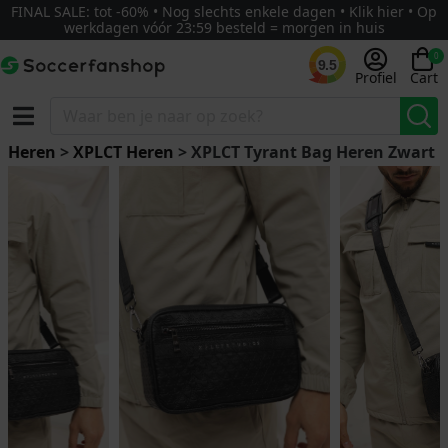
FINAL SALE: tot -60% • Nog slechts enkele dagen • Klik hier • Op
werkdagen vóór 23:59 besteld = morgen in huis
0
9.5
Profiel
Cart
Heren
>
XPLCT Heren
> XPLCT Tyrant Bag Heren Zwart