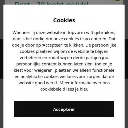
Psst... Jij hebt geluk!
MATERIAAL & WASVOORSCHRIFT
Welke mystery
korting
Cookies
krijg jij? (Tot
-30%
)
ANDERE BESTELDEN OOK
Wanneer jij onze website in topvorm wilt gebruiken,
Vertel ons waar je naar op
dan is het nodig om onze cookies te accepteren. Dat
zoek bent. 👇
doe je door op 'Accepteer' te klikken. De persoonlijke
cookies plaatsen wij om de website te blijven
Maak een account aan en ontvang 5%
verbeteren en zodat wij en derde partijen jou
korting op je eerste bestelling!
Heren kleding
persoonlijke content kunnen laten zien. Indien je
kiest voor
weigeren
, plaatsen we alleen functionele
en analytische cookies welke ervoor zorgen dat de
Dames kleding
website goed werkt. Meer informatie over ons
cookiebeleid lees je
hier
.
Kids kleding
Betaal achteraf met
Voor 23:59 besteld
Klanten beoordelen
Klarna
is morgen in huis!*
ons met een 9,6!
Accepteer
Gewoon rondkijken
Klantenservice