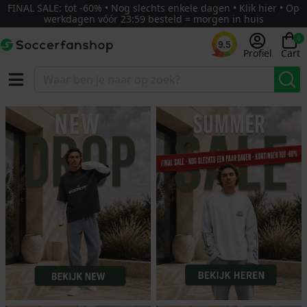
FINAL SALE: tot -60% • Nog slechts enkele dagen • Klik hier • Op
werkdagen vóór 23:59 besteld = morgen in huis
0
9.5
Profiel
Cart