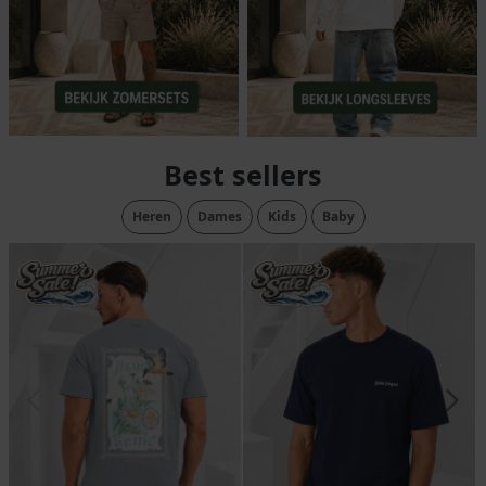
Best sellers
Heren
Dames
Kids
Baby