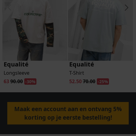
Equalité
Equalité
Longsleeve
T-Shirt
63
90.00
52.50
70.00
-30%
-25%
Maak een account aan en ontvang 5%
korting op je eerste bestelling!