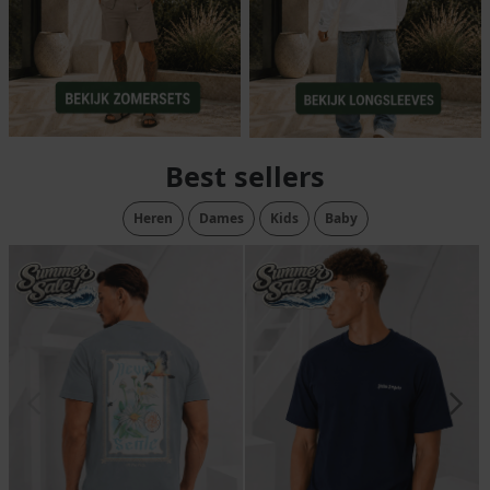
Best sellers
Heren
Dames
Kids
Baby