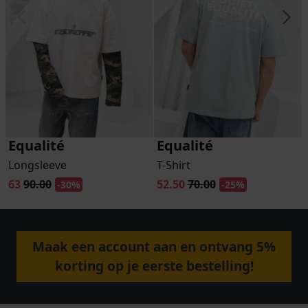
Equalité
Equalité
Longsleeve
T-Shirt
63
90.00
52.50
70.00
-30%
-25%
Maak een account aan en ontvang 5%
korting op je eerste bestelling!