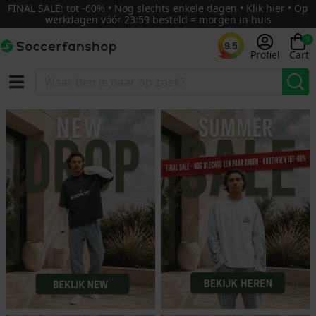
FINAL SALE: tot -60% • Nog slechts enkele dagen • Klik hier • Op
werkdagen vóór 23:59 besteld = morgen in huis
0
9.5
Profiel
Cart