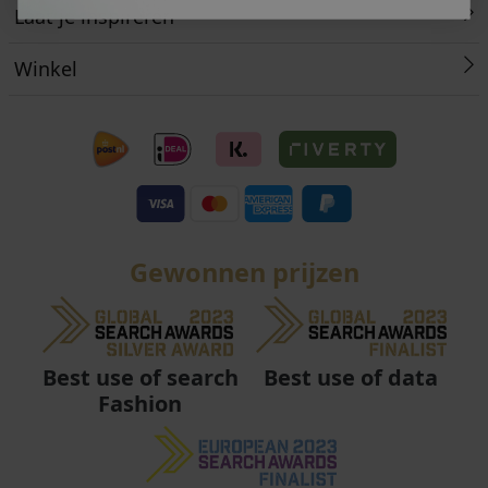
Laat je inspireren
Winkel
Gewonnen prijzen
Best use of data
Best use of search
Fashion