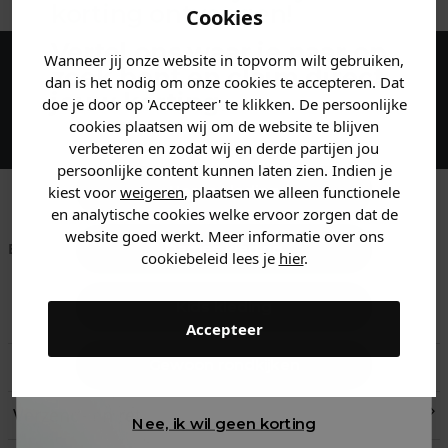
korting ontvangen!
Cookies
Vertel ons waar je naar op
Wanneer jij onze website in topvorm wilt gebruiken,
zoek bent en claim direct
dan is het nodig om onze cookies te accepteren. Dat
Maak een account aan en ontvang 5%
jouw
korting
.
doe je door op 'Accepteer' te klikken. De persoonlijke
korting op je eerste bestelling!
cookies plaatsen wij om de website te blijven
verbeteren en zodat wij en derde partijen jou
persoonlijke content kunnen laten zien. Indien je
Heren kleding
kiest voor
weigeren
, plaatsen we alleen functionele
en analytische cookies welke ervoor zorgen dat de
website goed werkt. Meer informatie over ons
Betaal achteraf met
Voor 23:59 besteld
Klanten beoordelen
Dames kleding
cookiebeleid lees je
hier
.
Klarna
is morgen in huis!*
ons met een 9,6!
Kids kleding
Klantenservice
Accepteer
Retourneren
Gewoon rondkijken
Verzend- en retourinformatie
Nee, ik wil geen korting