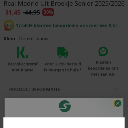
Real Madrid Uit Broekje Senior 2025/2026
31,45
44,95
30%
17.500+ klanten beoordelen ons met een 9,5!
9.5
Kleur
Donkerblauw
Klanten
Betaal achteraf
Voor 23:59 besteld
beoordelen ons
met Klarna
is morgen in huis!*
met een 9,6!
PRODUCTINFORMATIE
MATERIAAL & WASVOORSCHRIFT
ANDERE BESTELDEN OOK
Je hebt een mystery