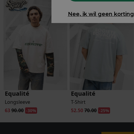
Nee, ik wil geen korting
Equalité
Equalité
Longsleeve
T-Shirt
63
90.00
52.50
70.00
-30%
-25%