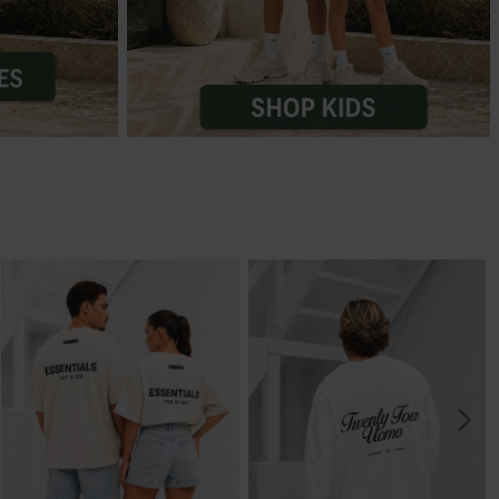
Marokko
Nigeria
MID SEASON-SALE KIDS
Portugal
Spanje