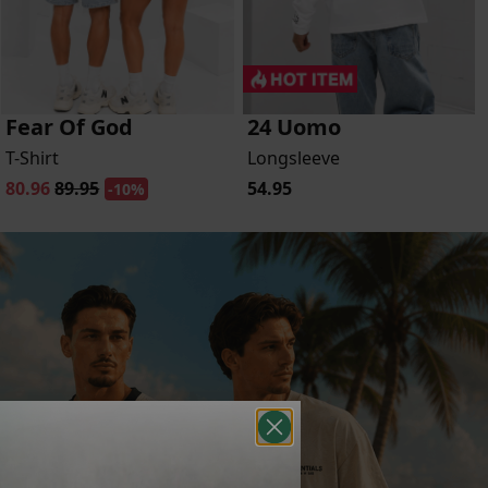
Fear Of God
24 Uomo
T-Shirt
Longsleeve
80.96
89.95
54.95
-10%