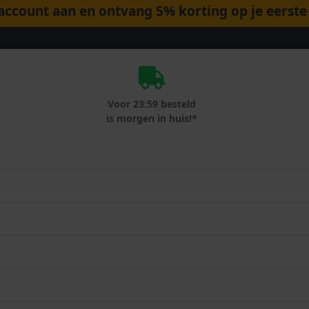
ccount aan en ontvang 5% korting op je eerste 
Voor 23:59 besteld
is morgen in huis!*