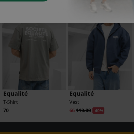
Equalité
Equalité
T-Shirt
Vest
70
66
110.00
-40%