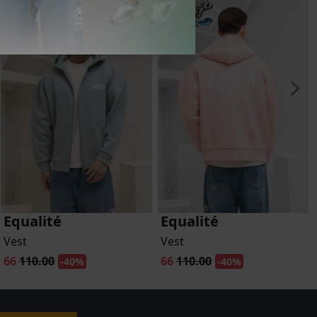
Equalité
Equalité
Vest
Vest
66
110.00
66
110.00
-40%
-40%