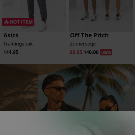
-
Asics
Off The Pitch
Trainingspak
Zomersetje
144.95
89.95
140.00
-36%