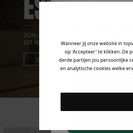
Je hebt een m
korting ontva
Vertel ons waa
op zoek bent 
Wanneer jij onze website in top
direct jouw
ko
op 'Accepteer' te klikken. De 
derde partijen jou persoonlijke c
Heren kle
en analytische cookies welke er
Dames kl
Kids kle
Gewoon ron