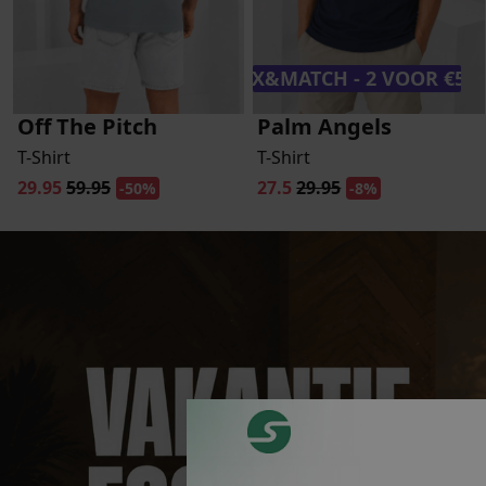
MIX&MATCH - 2 VOOR €50,
Off The Pitch
Palm Angels
T-Shirt
T-Shirt
29.95
59.95
27.5
29.95
-50%
-8%