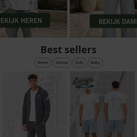
lubs
MID SEASON-SALE DAMES
çe
ay
Best sellers
Heren
Dames
Kids
Baby