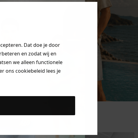
ccepteren. Dat doe je door
erbeteren en zodat wij en
aatsen we alleen functionele
r ons cookiebeleid lees je