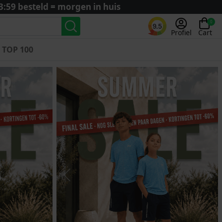
3:59 besteld = morgen in huis
0
9.5
Profiel
Cart
TOP 100
Landenteams
Nederland
Algerije
Argentinië
België
Curaçao
Duitsland
Engeland
Previous
Nex
Frankrijk
Italië
Kroatië