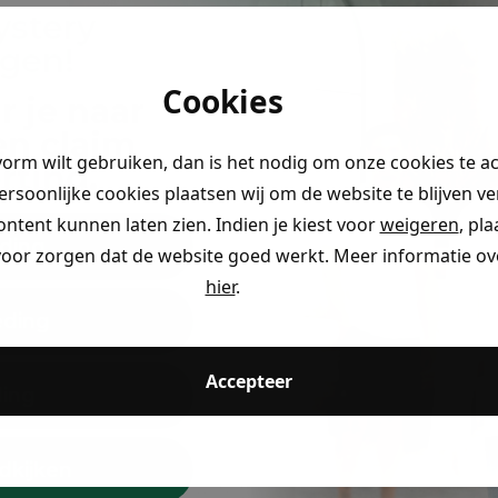
ystery
ngen!
Cookies
r je naar
en claim
vorm wilt gebruiken, dan is het nodig om onze cookies te a
rting
.
persoonlijke cookies plaatsen wij om de website te blijven v
ontent kunnen laten zien. Indien je kiest voor
weigeren
, pl
ding
voor zorgen dat de website goed werkt. Meer informatie ove
hier
.
eding
Accepteer
ding
Trending
dkijken