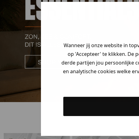
Psst... Jij hebt 
Welke mystery
krijg jij? (Tot
-3
Vertel ons waar
Wanneer jij onze website in top
zoek bent. 👇
op 'Accepteer' te klikken. De 
derde partijen jou persoonlijke c
en analytische cookies welke er
Heren kle
Dames kle
Kids kle