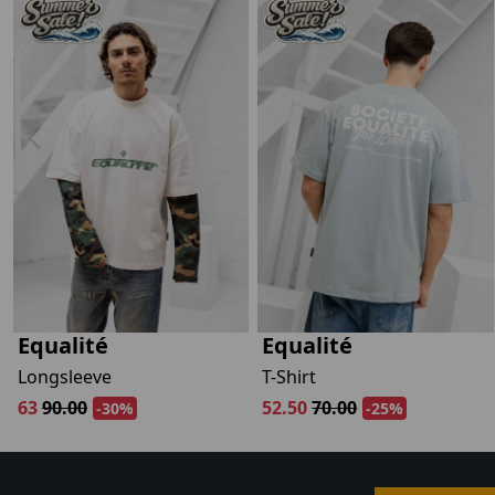
Gewoon rond
Nee, ik wil geen korting
Equalité
Equalité
Longsleeve
T-Shirt
63
90.00
52.50
70.00
-30%
-25%