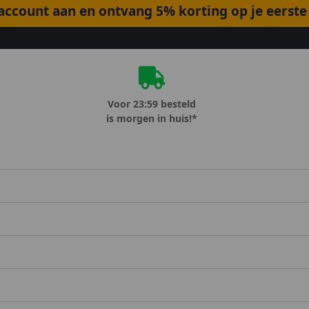
ccount aan en ontvang 5% korting op je eerste 
Voor 23:59 besteld
is morgen in huis!*