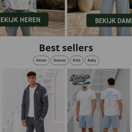
lubs
MID SEASON-SALE DAMES
çe
ay
Best sellers
Heren
Dames
Kids
Baby