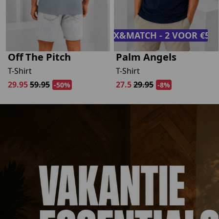
MIX&MATCH - 2 VOOR €50,
Off The Pitch
Palm Angels
T-Shirt
T-Shirt
29.95
59.95
27.5
29.95
-50%
-8%