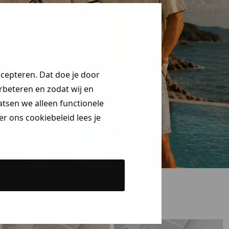
ccepteren. Dat doe je door
erbeteren en zodat wij en
aatsen we alleen functionele
r ons cookiebeleid lees je