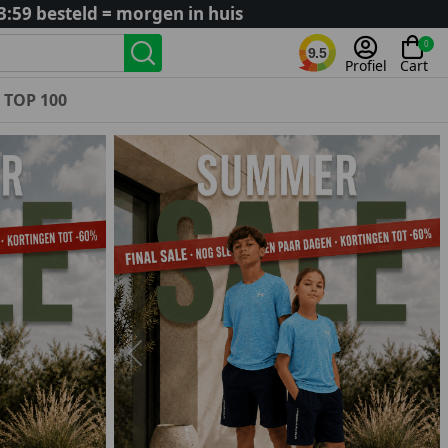
3:59 besteld = morgen in huis
0
9.5
Profiel
Cart
TOP 100
Landenteams
Nederland
Algerije
Argentinië
België
Curaçao
Duitsland
Engeland
Previous
Nex
Frankrijk
Italië
Kroatië