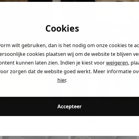
geluk!
korting
Cookies
0%
)
 je naar op
vorm wilt gebruiken, dan is het nodig om onze cookies te a
persoonlijke cookies plaatsen wij om de website te blijven v
ontent kunnen laten zien. Indien je kiest voor
weigeren
, pl
voor zorgen dat de website goed werkt. Meer informatie ove
ding
hier
.
ding
Accepteer
Trending
ding