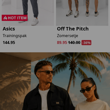
-
Asics
Off The Pitch
Trainingspak
Zomersetje
144.95
89.95
140.00
-36%