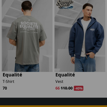
kijken
Equalité
Equalité
T-Shirt
Vest
70
66
110.00
-40%