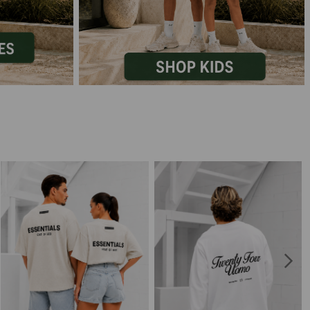
Marokko
Nigeria
MID SEASON-SALE KIDS
Portugal
Spanje