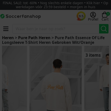
FINAL SALE: tot -60% • Nog slechts enkele dagen • Klik hier • Op
werkdagen vóór 23:59 besteld = morgen in huis
0
9.5
Profiel
Cart
Heren
>
Pure Path Heren
> Pure Path Essence Of Life
Longsleeve T-Shirt Heren Gebroken Wit/Oranje
3 items