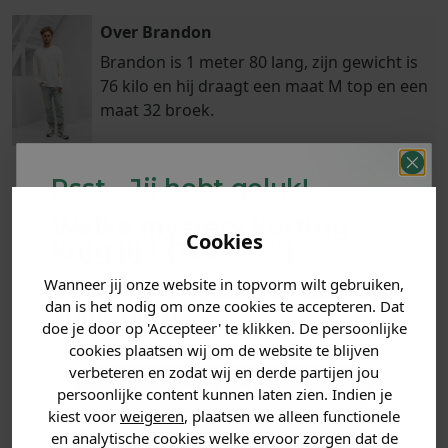
Over Brandon
Brandon is 1 meter 80 lang, zijn gewicht is
76 kilo en hij draagt een maat M top en een
maat 32 broek.
Psst... Jij hebt geluk!
Klanten
Welke mystery
korting
Betaal achteraf
Voor 23:59 besteld
Cookies
beoordelen ons
met Klarna
is morgen in huis!*
krijg jij? (Tot
-30%
)
met een 9,6!
Wanneer jij onze website in topvorm wilt gebruiken,
Vertel ons waar je naar op
dan is het nodig om onze cookies te accepteren. Dat
zoek bent. 👇
PRODUCTINFORMATIE
doe je door op 'Accepteer' te klikken. De persoonlijke
cookies plaatsen wij om de website te blijven
MATERIAAL & WASVOORSCHRIFT
verbeteren en zodat wij en derde partijen jou
Heren kleding
persoonlijke content kunnen laten zien. Indien je
kiest voor
weigeren
, plaatsen we alleen functionele
ANDERE BESTELDEN OOK
en analytische cookies welke ervoor zorgen dat de
Dames kleding