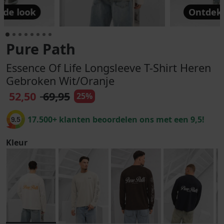
 de look
Ontdek 
Pure Path
Essence Of Life Longsleeve T-Shirt Heren
Gebroken Wit/Oranje
52,50
69,95
25%
17.500+ klanten beoordelen ons met een 9,5!
9.5
Kleur