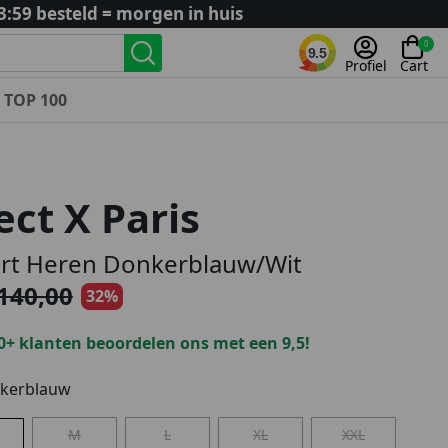
3:59 besteld = morgen in huis
0
9.5
Profiel
Cart
TOP 100
Landenteams
Nederland
ect X Paris
Algerije
Argentinië
irt Heren Donkerblauw/Wit
België
140,00
32%
Curaçao
Duitsland
0+ klanten beoordelen ons met een 9,5!
Engeland
Frankrijk
kerblauw
Italië
M
L
XL
XXL
Kroatië