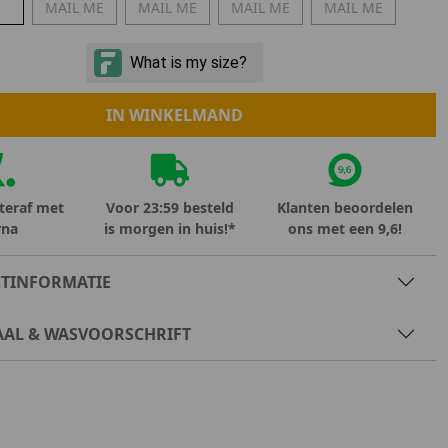
MAIL ME
MAIL ME
MAIL ME
MAIL ME
Marokko
Nigeria
MID SEASON-SALE KIDS
Portugal
Spanje
IN WINKELMAND
teraf met
Voor 23:59 besteld
Klanten beoordelen
rna
is morgen in huis!*
ons met een 9,6!
TINFORMATIE
AAL & WASVOORSCHRIFT