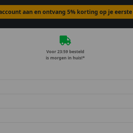
ccount aan en ontvang 5% korting op je eerste 
Voor 23:59 besteld
is morgen in huis!*