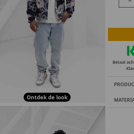
lubs
MID SEASON-SALE DAMES
çe
ay
Betaal ach
Kla
PRODUC
Ontdek de look
MATERI