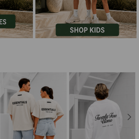
Marokko
Nigeria
MID SEASON-SALE KIDS
Portugal
Spanje