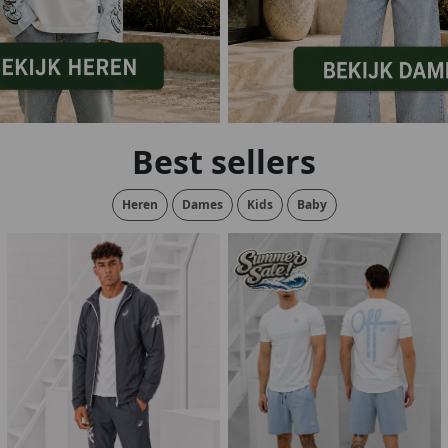
lubs
MID SEASON-SALE DAMES
çe
ay
Best sellers
Heren
Dames
Kids
Baby