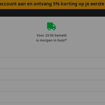
ccount aan en ontvang 5% korting op je eerste 
Voor 23:59 besteld
is morgen in huis!*