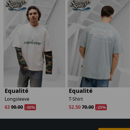
Nee, ik wil geen korting
Equalité
Equalité
Longsleeve
T-Shirt
63
90.00
52.50
70.00
-30%
-25%