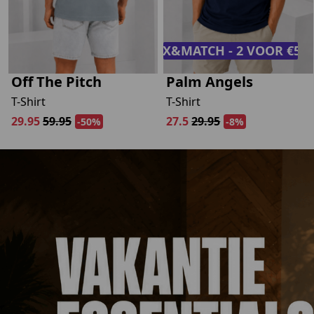
MIX&MATCH - 2 VOOR €50,
Off The Pitch
Palm Angels
T-Shirt
T-Shirt
29.95
59.95
27.5
29.95
-50%
-8%
Psst... Jij hebt 