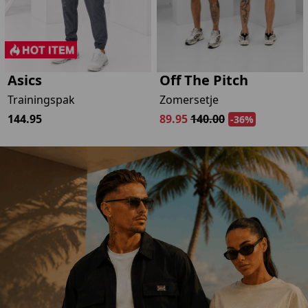
-
Asics
Off The Pitch
Trainingspak
Zomersetje
144.95
89.95
140.00
-36%
geluk!