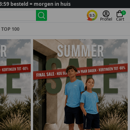
3:59 besteld = morgen in huis
0
9.5
Profiel
Cart
TOP 100
Landenteams
Nederland
Algerije
Argentinië
België
Curaçao
Duitsland
Engeland
Previous
Nex
Frankrijk
Italië
Kroatië