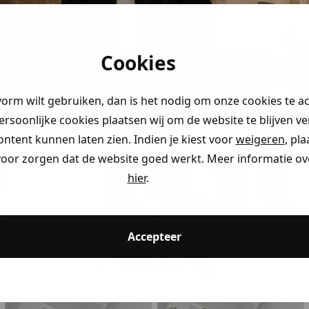
korting
0%
)
Cookies
 je naar op
vorm wilt gebruiken, dan is het nodig om onze cookies te a
persoonlijke cookies plaatsen wij om de website te blijven v
ontent kunnen laten zien. Indien je kiest voor
weigeren
, pl
ding
voor zorgen dat de website goed werkt. Meer informatie ove
hier
.
ding
ding
Accepteer
Trending
kijken