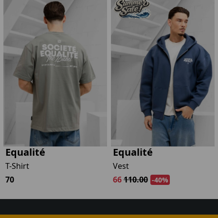
Equalité
Equalité
T-Shirt
Vest
70
66
110.00
-40%