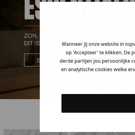
Welke mystery
krijg jij? (Tot
-3
Vertel ons waar
zoek bent. 👇
Wanneer jij onze website in top
op 'Accepteer' te klikken. De 
derde partijen jou persoonlijke c
Heren kle
en analytische cookies welke er
Dames kle
Kids kle
Gewoon rond