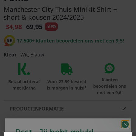
Manchester City Thuis Minikit Shirt +
short & kousen 2024/2025
34,98
69,95
50%
17.500+ klanten beoordelen ons met een 9,5!
9.5
Kleur
Wit, Blauw
Klanten
Betaal achteraf
Voor 23:59 besteld
beoordelen ons
met Klarna
is morgen in huis!*
met een 9,6!
PRODUCTINFORMATIE
MATERIAAL & WASVOORSCHRIFT
Psst... Jij hebt geluk!