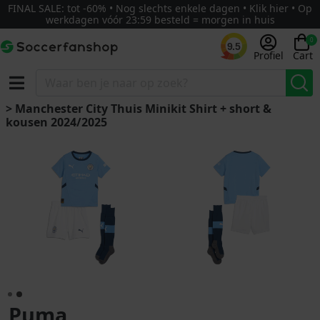
FINAL SALE: tot -60% • Nog slechts enkele dagen • Klik hier • Op
werkdagen vóór 23:59 besteld = morgen in huis
0
9.5
Profiel
Cart
> Manchester City Thuis Minikit Shirt + short &
kousen 2024/2025
Puma