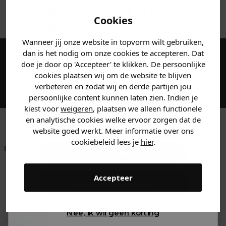
ANDERE BESTELDEN OOK
Welke mystery
korting
Cookies
krijg jij? (Tot
-30%
)
Wanneer jij onze website in topvorm wilt gebruiken,
Vertel ons waar je naar op
dan is het nodig om onze cookies te accepteren. Dat
zoek bent. 👇
doe je door op 'Accepteer' te klikken. De persoonlijke
Maak een account aan en ontvang 5%
cookies plaatsen wij om de website te blijven
korting op je eerste bestelling!
verbeteren en zodat wij en derde partijen jou
Heren kleding
persoonlijke content kunnen laten zien. Indien je
kiest voor
weigeren
, plaatsen we alleen functionele
en analytische cookies welke ervoor zorgen dat de
Dames kleding
website goed werkt. Meer informatie over ons
cookiebeleid lees je
hier
.
Betaal achteraf met
Voor 23:59 besteld
Klanten beoordelen
Kids kleding
Klarna
is morgen in huis!*
ons met een 9,6!
Accepteer
Klantenservice
Gewoon rondkijken
Retourneren
Nee, ik wil geen korting