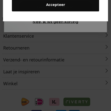
Accepteer
Gewoon rondkijken
Betaal achteraf met
Voor 23:59 besteld
Klanten beoordelen
Nee, ik wil geen korting
Klarna
is morgen in huis!*
ons met een 9,6!
Klantenservice
Retourneren
Verzend- en retourinformatie
Laat je inspireren
Winkel