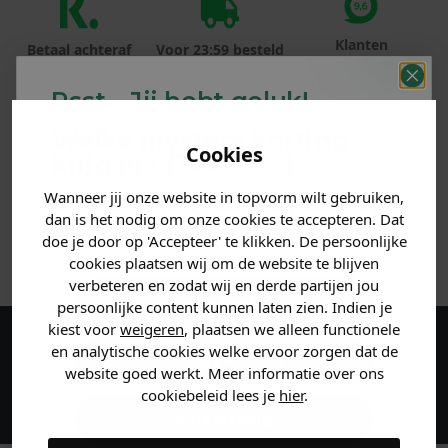
Klanten
Betaal achteraf
Voor 23:59 besteld
beoordelen ons
met Klarna
is morgen in huis!*
met een 9,6!
Psst... Jij hebt geluk!
Welke mystery
korting
PRODUCTINFORMATIE
Cookies
krijg jij? (Tot
-30%
)
MATERIAAL & WASVOORSCHRIFT
Wanneer jij onze website in topvorm wilt gebruiken,
Vertel ons waar je naar op
dan is het nodig om onze cookies te accepteren. Dat
zoek bent. 👇
doe je door op 'Accepteer' te klikken. De persoonlijke
ANDERE BESTELDEN OOK
cookies plaatsen wij om de website te blijven
verbeteren en zodat wij en derde partijen jou
Heren kleding
persoonlijke content kunnen laten zien. Indien je
kiest voor
weigeren
, plaatsen we alleen functionele
en analytische cookies welke ervoor zorgen dat de
Maak een account aan en ontvang 5%
Dames kleding
website goed werkt. Meer informatie over ons
korting op je eerste bestelling!
cookiebeleid lees je
hier
.
Kids kleding