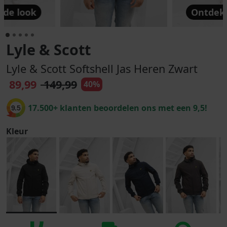
 de look
Ontdek 
Lyle & Scott
Lyle & Scott Softshell Jas Heren Zwart
89,99
149,99
40%
17.500+ klanten beoordelen ons met een 9,5!
9.5
Kleur