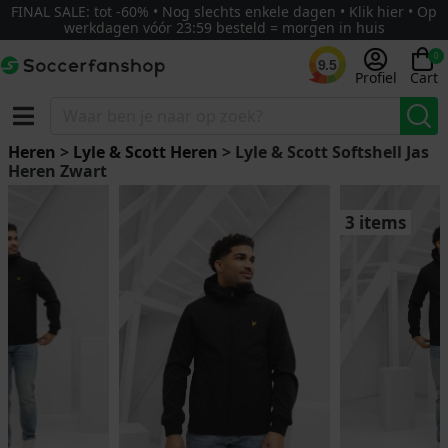
FINAL SALE: tot -60% • Nog slechts enkele dagen • Klik hier • Op
werkdagen vóór 23:59 besteld = morgen in huis
0
9.5
Profiel
Cart
Heren
>
Lyle & Scott Heren
> Lyle & Scott Softshell Jas
Heren Zwart
3 items