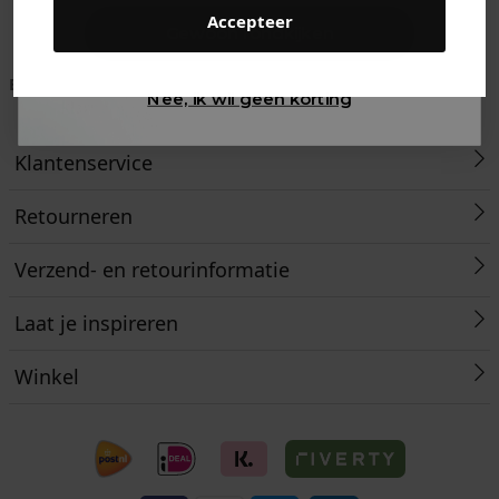
Accepteer
Gewoon rondkijken
Betaal achteraf met
Voor 23:59 besteld
Klanten beoordelen
Nee, ik wil geen korting
Klarna
is morgen in huis!*
ons met een 9,6!
Klantenservice
Retourneren
Verzend- en retourinformatie
Laat je inspireren
Winkel