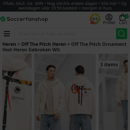
FINAL SALE: tot -60% • Nog slechts enkele dagen • Klik hier • Op
werkdagen vóór 23:59 besteld = morgen in huis
0
9.5
Profiel
Cart
Heren
>
Off The Pitch Heren
> Off The Pitch Ornament
Vest Heren Gebroken Wit
3 items