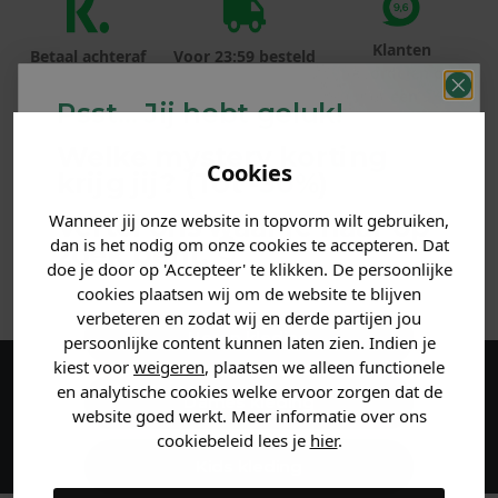
Klanten
Betaal achteraf
Voor 23:59 besteld
beoordelen ons
met Klarna
is morgen in huis!*
met een 9,6!
Psst... Jij hebt geluk!
Welke mystery
korting
PRODUCTINFORMATIE
Cookies
krijg jij? (Tot
-30%
)
MATERIAAL & WASVOORSCHRIFT
Wanneer jij onze website in topvorm wilt gebruiken,
Vertel ons waar je naar op
dan is het nodig om onze cookies te accepteren. Dat
zoek bent. 👇
doe je door op 'Accepteer' te klikken. De persoonlijke
ANDERE BESTELDEN OOK
cookies plaatsen wij om de website te blijven
verbeteren en zodat wij en derde partijen jou
Heren kleding
persoonlijke content kunnen laten zien. Indien je
kiest voor
weigeren
, plaatsen we alleen functionele
en analytische cookies welke ervoor zorgen dat de
Maak een account aan en ontvang 5%
Dames kleding
website goed werkt. Meer informatie over ons
korting op je eerste bestelling!
cookiebeleid lees je
hier
.
Kids kleding