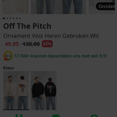
Ontdek 
Off The Pitch
Ornament Vest Heren Gebroken Wit
49,95
130,00
62%
17.500+ klanten beoordelen ons met een 9,5!
9.5
Kleur