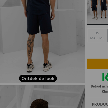
lubs
MID SEASON-SALE DAMES
çe
ay
XS
MAIL ME
Ontdek de look
Betaal ach
Kla
PRODUC