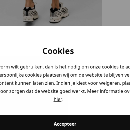
stery
Cookies
en!
vorm wilt gebruiken, dan is het nodig om onze cookies te a
 je naar op
persoonlijke cookies plaatsen wij om de website te blijven v
aim direct
ontent kunnen laten zien. Indien je kiest voor
weigeren
, pl
voor zorgen dat de website goed werkt. Meer informatie ove
hier
.
ding
Accepteer
ding