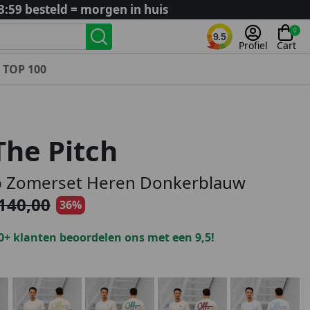
3:59 besteld = morgen in huis
0
9.5
Profiel
Cart
TOP 100
Landenteams
Nederland
The Pitch
Algerije
Argentinië
op Zomerset Heren Donkerblauw
België
140,00
36%
Curaçao
Duitsland
0+ klanten beoordelen ons met een 9,5!
Engeland
Frankrijk
Italië
Kroatië