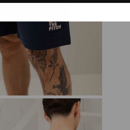
ding
kijken