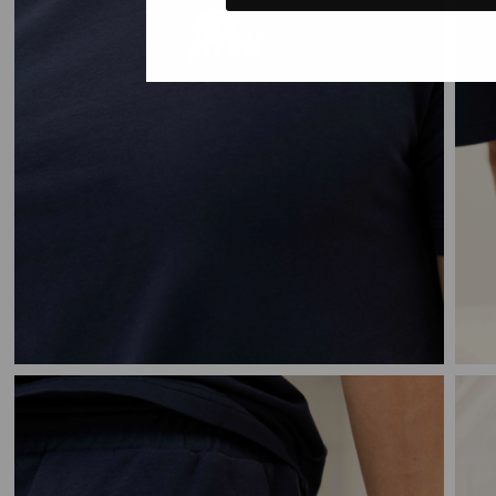
Kids kle
Gewoon rond
Nee, ik wil geen korting