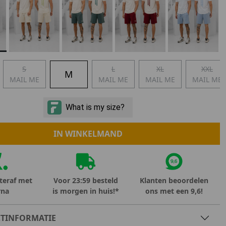
Marokko
Nigeria
MID SEASON-SALE KIDS
Portugal
Spanje
S
L
XL
XXL
M
MAIL ME
MAIL ME
MAIL ME
MAIL ME
IN WINKELMAND
teraf met
Voor 23:59 besteld
Klanten beoordelen
rna
is morgen in huis!*
ons met een 9,6!
TINFORMATIE