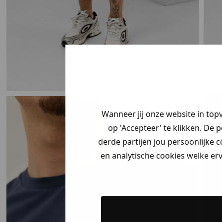
Je hebt een my
korting ontvang
Wanneer jij onze website in top
Vertel ons waar
op 'Accepteer' te klikken. De 
zoek bent en cl
derde partijen jou persoonlijke c
jouw
korting
.
en analytische cookies welke er
Heren kle
Dames kle