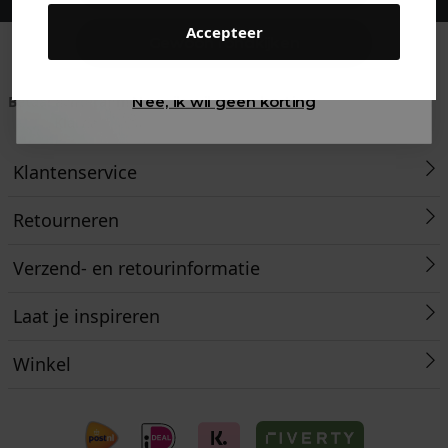
Accepteer
Gewoon rondkijken
Betaal achteraf met
Voor 23:59 besteld
Klanten beoordelen
Nee, ik wil geen korting
Klarna
is morgen in huis!*
ons met een 9,6!
Klantenservice
Retourneren
Verzend- en retourinformatie
Laat je inspireren
Winkel