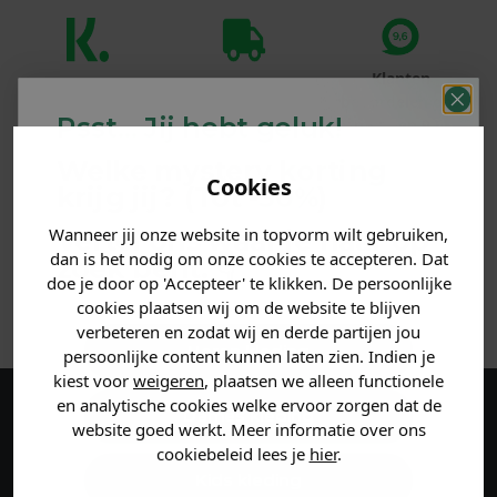
Klanten
Betaal achteraf
Voor 23:59 besteld
beoordelen ons
met Klarna
is morgen in huis!*
Psst... Jij hebt geluk!
met een 9,6!
Welke mystery
korting
Cookies
PRODUCTINFORMATIE
krijg jij? (Tot
-30%
)
Wanneer jij onze website in topvorm wilt gebruiken,
Vertel ons waar je naar op
MATERIAAL & WASVOORSCHRIFT
dan is het nodig om onze cookies te accepteren. Dat
zoek bent. 👇
doe je door op 'Accepteer' te klikken. De persoonlijke
ANDERE BESTELDEN OOK
cookies plaatsen wij om de website te blijven
verbeteren en zodat wij en derde partijen jou
Heren kleding
persoonlijke content kunnen laten zien. Indien je
kiest voor
weigeren
, plaatsen we alleen functionele
en analytische cookies welke ervoor zorgen dat de
Dames kleding
Maak een account aan en ontvang 5%
website goed werkt. Meer informatie over ons
cookiebeleid lees je
hier
.
korting op je eerste bestelling!
Kids kleding