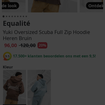
 de look
Ontdek 
Equalité
Yuki Oversized Scuba Full Zip Hoodie
Heren Bruin
96,00
120,00
20%
17.500+ klanten beoordelen ons met een 9,5!
9.5
Kleur