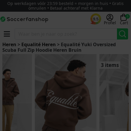
Op werkdagen vóór 23:59 besteld = morgen in huis • Gratis
omruilen • Betaal achteraf met Klarna
0
9.5
Profiel
Cart
Heren
>
Equalité Heren
> Equalité Yuki Oversized
Scuba Full Zip Hoodie Heren Bruin
3 items