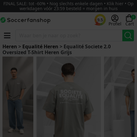
FINAL SALE: tot -60% • Nog slechts enkele dagen • Klik hier • Op
werkdagen vóór 23:59 besteld = morgen in huis
0
9.5
Profiel
Cart
Heren
>
Equalité Heren
> Equalité Societe 2.0
Oversized T-Shirt Heren Grijs