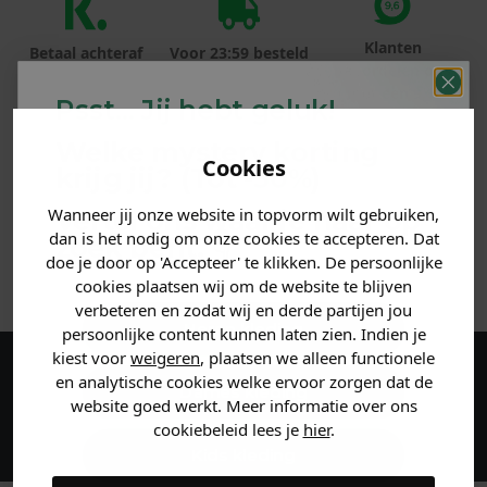
Klanten
Betaal achteraf
Voor 23:59 besteld
beoordelen ons
met Klarna
is morgen in huis!*
met een 9,6!
Psst... Jij hebt geluk!
Welke mystery
korting
PRODUCTINFORMATIE
Cookies
krijg jij? (Tot
-30%
)
MATERIAAL & WASVOORSCHRIFT
Wanneer jij onze website in topvorm wilt gebruiken,
Vertel ons waar je naar op
dan is het nodig om onze cookies te accepteren. Dat
zoek bent. 👇
doe je door op 'Accepteer' te klikken. De persoonlijke
ANDERE BESTELDEN OOK
cookies plaatsen wij om de website te blijven
verbeteren en zodat wij en derde partijen jou
Heren kleding
persoonlijke content kunnen laten zien. Indien je
kiest voor
weigeren
, plaatsen we alleen functionele
en analytische cookies welke ervoor zorgen dat de
Maak een account aan en ontvang 5%
Dames kleding
website goed werkt. Meer informatie over ons
korting op je eerste bestelling!
cookiebeleid lees je
hier
.
Kids kleding