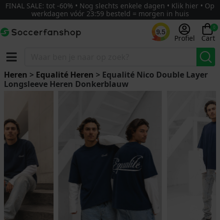
FINAL SALE: tot -60% • Nog slechts enkele dagen • Klik hier • Op
werkdagen vóór 23:59 besteld = morgen in huis
0
9.5
Profiel
Cart
Heren
>
Equalité Heren
> Equalité Nico Double Layer
Longsleeve Heren Donkerblauw