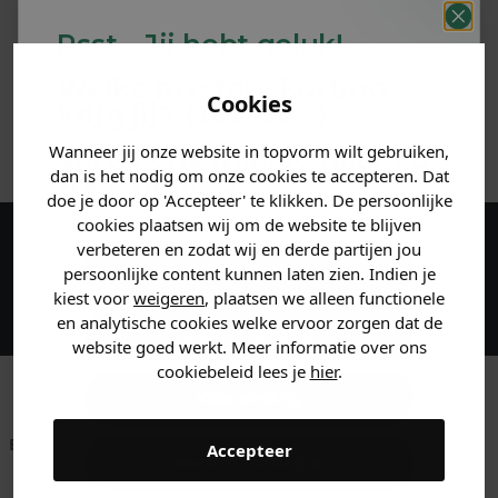
PRODUCTINFORMATIE
Psst... Jij hebt geluk!
MATERIAAL & WASVOORSCHRIFT
Welke mystery
korting
Cookies
krijg jij? (Tot
-30%
)
ANDERE BESTELDEN OOK
Wanneer jij onze website in topvorm wilt gebruiken,
Vertel ons waar je naar op
dan is het nodig om onze cookies te accepteren. Dat
zoek bent. 👇
doe je door op 'Accepteer' te klikken. De persoonlijke
cookies plaatsen wij om de website te blijven
verbeteren en zodat wij en derde partijen jou
Maak een account aan en ontvang 5%
Heren kleding
persoonlijke content kunnen laten zien. Indien je
korting op je eerste bestelling!
kiest voor
weigeren
, plaatsen we alleen functionele
en analytische cookies welke ervoor zorgen dat de
Dames kleding
website goed werkt. Meer informatie over ons
cookiebeleid lees je
hier
.
Kids kleding
Betaal achteraf met
Voor 23:59 besteld
Klanten beoordelen
Accepteer
Gewoon rondkijken
Klarna
is morgen in huis!*
ons met een 9,6!