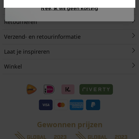
Klantenservice
Nee, ik wil geen korting
Retourneren
Verzend- en retourinformatie
Laat je inspireren
Winkel
Gewonnen prijzen