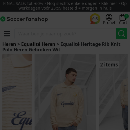
FINAL SALE: tot -60% • Nog slechts enkele dagen • Klik hier • Op
werkdagen vóór 23:59 besteld = morgen in huis
0
9.5
Profiel
Cart
Heren
>
Equalité Heren
> Equalité Heritage Rib Knit
Polo Heren Gebroken Wit
2 items