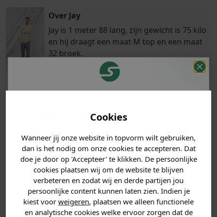
Over Jay
Jay is 1 meter 88 lang, zijn gewicht is 75 kilo
en hij draagt een maat M top en een maat
32 broek.
Je hebt een mystery
Klanten
Betaal achteraf
Voor 23:59 besteld
korting ontvangen!
Cookies
beoordelen ons
met Klarna
is morgen in huis!*
met een 9,6!
Vertel ons waar je naar op
Wanneer jij onze website in topvorm wilt gebruiken,
zoek bent en claim direct
dan is het nodig om onze cookies te accepteren. Dat
PRODUCTINFORMATIE
jouw
korting
.
doe je door op 'Accepteer' te klikken. De persoonlijke
cookies plaatsen wij om de website te blijven
MATERIAAL & WASVOORSCHRIFT
verbeteren en zodat wij en derde partijen jou
persoonlijke content kunnen laten zien. Indien je
Heren kleding
kiest voor
weigeren
, plaatsen we alleen functionele
ANDERE BESTELDEN OOK
en analytische cookies welke ervoor zorgen dat de