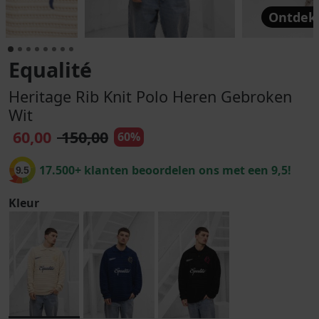
Ontdek 
Equalité
Heritage Rib Knit Polo Heren Gebroken
Wit
60,00
150,00
60%
17.500+ klanten beoordelen ons met een 9,5!
9.5
Kleur