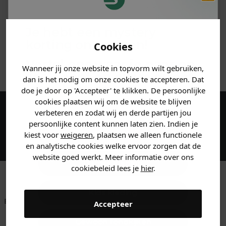
PRODUCTINFORMATIE
Je hebt een mystery
MATERIAAL & WASVOORSCHRIFT
korting ontvangen!
Cookies
ANDERE BESTELDEN OOK
Vertel ons waar je naar op
Wanneer jij onze website in topvorm wilt gebruiken,
zoek bent en claim direct
dan is het nodig om onze cookies te accepteren. Dat
jouw
korting
.
doe je door op 'Accepteer' te klikken. De persoonlijke
cookies plaatsen wij om de website te blijven
verbeteren en zodat wij en derde partijen jou
Maak een account aan en ontvang 5%
persoonlijke content kunnen laten zien. Indien je
korting op je eerste bestelling!
Heren kleding
kiest voor
weigeren
, plaatsen we alleen functionele
en analytische cookies welke ervoor zorgen dat de
website goed werkt. Meer informatie over ons
Dames kleding
cookiebeleid lees je
hier
.
Kids kleding
Betaal achteraf met
Voor 23:59 besteld
Klanten beoordelen
Accepteer
Klarna
is morgen in huis!*
ons met een 9,6!
Gewoon rondkijken