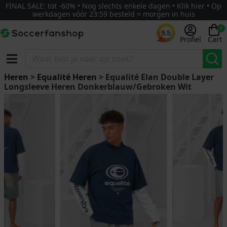
FINAL SALE: tot -60% • Nog slechts enkele dagen • Klik hier • Op
werkdagen vóór 23:59 besteld = morgen in huis
0
9.5
Profiel
Cart
Heren
>
Equalité Heren
> Equalité Elan Double Layer
Longsleeve Heren Donkerblauw/Gebroken Wit