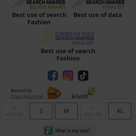
Best use of data
Best use of search
Fashion
Best use of search
Fashion
XS
L
S
M
XL
MAIL ME
MAIL ME
Algemene voorwaarden
|
Privacy
|
Cookies