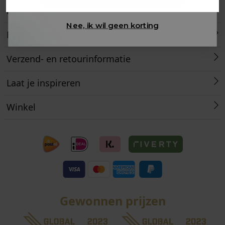
Klantenservice
Nee, ik wil geen korting
Retourneren
Verzend- en retourinformatie
Laat je inspireren
Winkel
Gewonnen prijzen