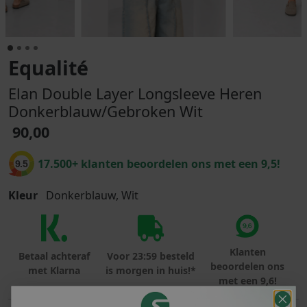
Equalité
Elan Double Layer Longsleeve Heren
Donkerblauw/Gebroken Wit
90,00
17.500+ klanten beoordelen ons met een 9,5!
9.5
Kleur
Donkerblauw, Wit
Klanten
Betaal achteraf
Voor 23:59 besteld
beoordelen ons
met Klarna
is morgen in huis!*
met een 9,6!