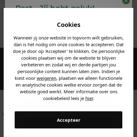
Psst... Jij hebt geluk!
MATERIAAL & WASVOORSCHRIFT
Welke mystery
korting
Cookies
krijg jij? (Tot
-30%
)
ANDERE BESTELDEN OOK
Wanneer jij onze website in topvorm wilt gebruiken,
Vertel ons waar je naar op
dan is het nodig om onze cookies te accepteren. Dat
zoek bent. 👇
doe je door op 'Accepteer' te klikken. De persoonlijke
cookies plaatsen wij om de website te blijven
Maak een account aan en ontvang 5%
verbeteren en zodat wij en derde partijen jou
Heren kleding
persoonlijke content kunnen laten zien. Indien je
korting op je eerste bestelling!
kiest voor
weigeren
, plaatsen we alleen functionele
en analytische cookies welke ervoor zorgen dat de
Dames kleding
website goed werkt. Meer informatie over ons
cookiebeleid lees je
hier
.
Kids kleding
Betaal achteraf met
Voor 23:59 besteld
Klanten beoordelen
Accepteer
Klarna
is morgen in huis!*
ons met een 9,6!
Gewoon rondkijken
Klantenservice