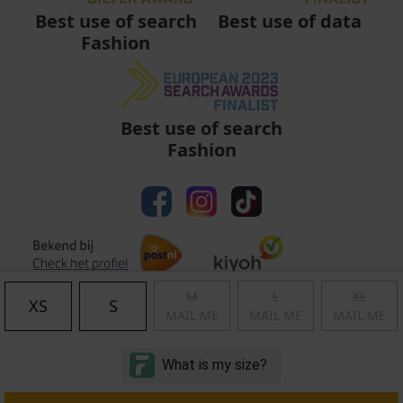
Best use of data
Best use of search
Fashion
Best use of search
Fashion
M
L
XL
XS
S
MAIL ME
MAIL ME
MAIL ME
Algemene voorwaarden
|
Privacy
|
Cookies
|
© Copyright 2011 - 2026 Soccerfanshop