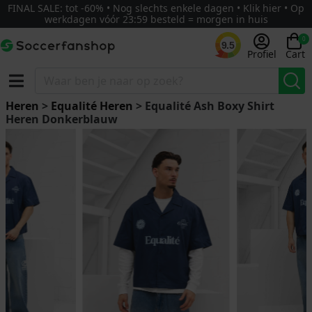
FINAL SALE: tot -60% • Nog slechts enkele dagen • Klik hier • Op
werkdagen vóór 23:59 besteld = morgen in huis
0
9.5
Profiel
Cart
Heren
>
Equalité Heren
> Equalité Ash Boxy Shirt
Heren Donkerblauw