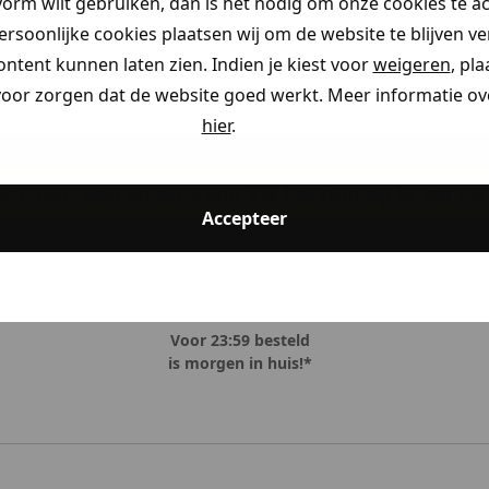
vorm wilt gebruiken, dan is het nodig om onze cookies te a
persoonlijke cookies plaatsen wij om de website te blijven v
ontent kunnen laten zien. Indien je kiest voor
weigeren
, pl
voor zorgen dat de website goed werkt. Meer informatie ove
hier
.
ccount aan en ontvang 5% korting op je eerste 
Accepteer
Voor 23:59 besteld
is morgen in huis!*