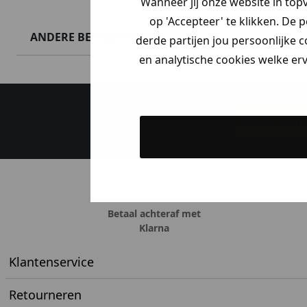
Wanneer jij onze website in top
op 'Accepteer' te klikken. De 
ANDERE BESTELDEN OOK
derde partijen jou persoonlijke c
en analytische cookies welke er
Maak een a
Betaal achteraf met
Klarna
Klantenservice
Retourneren