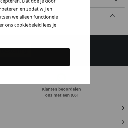
ccepteren. Dat doe je door
erbeteren en zodat wij en
aatsen we alleen functionele
r ons cookiebeleid lees je
bestelling!
Klanten beoordelen
ons met een 9,6!