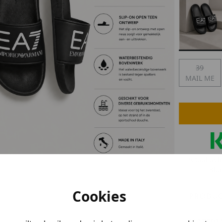
lubs
MID SEASON-SALE DAMES
çe
ay
39
MAIL ME
Betaal ach
Kla
Cookies
PRODUC
MATERI