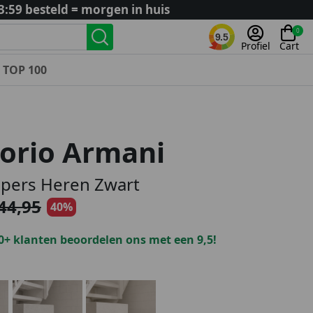
3:59 besteld = morgen in huis
0
9.5
Profiel
Cart
TOP 100
Landenteams
Nederland
orio Armani
Algerije
Argentinië
ppers Heren Zwart
België
44,95
40%
Curaçao
Duitsland
0+ klanten beoordelen ons met een 9,5!
Engeland
Frankrijk
Italië
Kroatië