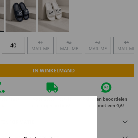
Marokko
Nigeria
MID SEASON-SALE KIDS
Portugal
Spanje
41
42
43
44
40
MAIL ME
MAIL ME
MAIL ME
MAIL ME
IN WINKELMAND
teraf met
Voor 23:59 besteld
Klanten beoordelen
rna
is morgen in huis!*
ons met een 9,6!
TINFORMATIE
AAL & WASVOORSCHRIFT