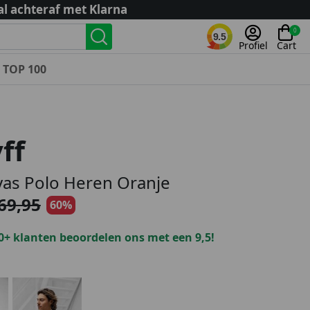
al achteraf met Klarna
0
9.5
Profiel
Cart
TOP 100
Landenteams
Nederland
ff
Algerije
Argentinië
as Polo Heren Oranje
België
69,95
60%
Curaçao
Duitsland
0+ klanten beoordelen ons met een 9,5!
Engeland
Frankrijk
Italië
Kroatië