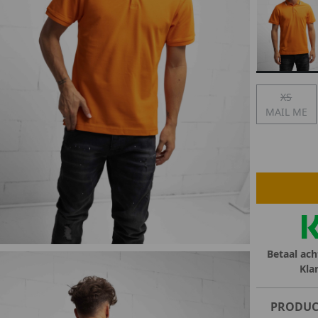
lubs
MID SEASON-SALE DAMES
çe
ay
XS
MAIL ME
Betaal ach
Kla
PRODUC