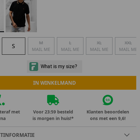
Marokko
Nigeria
MID SEASON-SALE KIDS
Portugal
Spanje
M
L
XL
XXL
S
MAIL ME
MAIL ME
MAIL ME
MAIL ME
IN WINKELMAND
teraf met
Voor 23:59 besteld
Klanten beoordelen
rna
is morgen in huis!*
ons met een 9,6!
TINFORMATIE