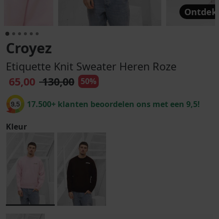
Ontdek 
Croyez
Etiquette Knit Sweater Heren Roze
65,00
130,00
50%
17.500+ klanten beoordelen ons met een 9,5!
9.5
Kleur