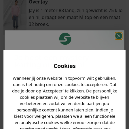
Over Jay
Jay is 1 meter 88 lang, zijn gewicht is 75 kilo
en hij draagt een maat M top en een maat
32 broek.
Klanten
Je hebt een mystery
Betaal achteraf
Voor 23:59 besteld
beoordelen ons
met Klarna
is morgen in huis!*
korting ontvangen!
Cookies
met een 9,6!
Vertel ons waar je naar op
Wanneer jij onze website in topvorm wilt gebruiken,
zoek bent en claim direct
PRODUCTINFORMATIE
dan is het nodig om onze cookies te accepteren. Dat
jouw
korting
.
doe je door op 'Accepteer' te klikken. De persoonlijke
cookies plaatsen wij om de website te blijven
MATERIAAL & WASVOORSCHRIFT
verbeteren en zodat wij en derde partijen jou
persoonlijke content kunnen laten zien. Indien je
ANDERE BESTELDEN OOK
Heren kleding
kiest voor
weigeren
, plaatsen we alleen functionele
en analytische cookies welke ervoor zorgen dat de
website goed werkt. Meer informatie over ons