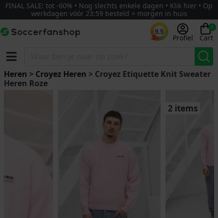
FINAL SALE: tot -60% • Nog slechts enkele dagen • Klik hier • Op
werkdagen vóór 23:59 besteld = morgen in huis
0
9.5
Profiel
Cart
Heren
>
Croyez Heren
> Croyez Etiquette Knit Sweater
Heren Roze
2 items