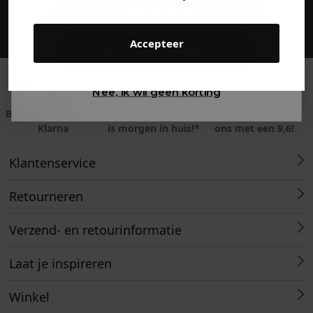
Maak een account aan en ontvang 5%
Kids kleding
korting op je eerste bestelling!
Accepteer
Gewoon rondkijken
Nee, ik wil geen korting
Betaal achteraf met
Voor 23:59 besteld
Klanten beoordelen
Klarna
is morgen in huis!*
ons met een 9,6!
Klantenservice
Retourneren
Verzend- en retourinformatie
Laat je inspireren
Winkel