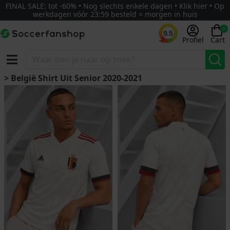
FINAL SALE: tot -60% • Nog slechts enkele dagen • Klik hier • Op
werkdagen vóór 23:59 besteld = morgen in huis
0
9.5
Profiel
Cart
> België Shirt Uit Senior 2020-2021