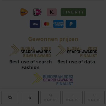
Gewonnen prijzen
Best use of data
Best use of search
Fashion
Best use of search
Fashion
M
L
XL
XS
S
MAIL ME
MAIL ME
MAIL ME