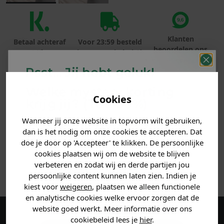
Klanten
Betaal achteraf
Voor 23:59 besteld
beoordelen ons
met Klarna
is morgen in huis!*
met een 9,6!
Psst... Jij hebt geluk!
PRODUCTINFORMATIE
Welke mystery
korting
Cookies
krijg jij? (Tot
-30%
)
REVIEWS (16)
Wanneer jij onze website in topvorm wilt gebruiken,
Vertel ons waar je naar op
dan is het nodig om onze cookies te accepteren. Dat
zoek bent. 👇
MATERIAAL & WASVOORSCHRIFT
doe je door op 'Accepteer' te klikken. De persoonlijke
cookies plaatsen wij om de website te blijven
verbeteren en zodat wij en derde partijen jou
ANDERE BESTELDEN OOK
Heren kleding
persoonlijke content kunnen laten zien. Indien je
kiest voor
weigeren
, plaatsen we alleen functionele
en analytische cookies welke ervoor zorgen dat de
Dames kleding
website goed werkt. Meer informatie over ons
cookiebeleid lees je
hier
.