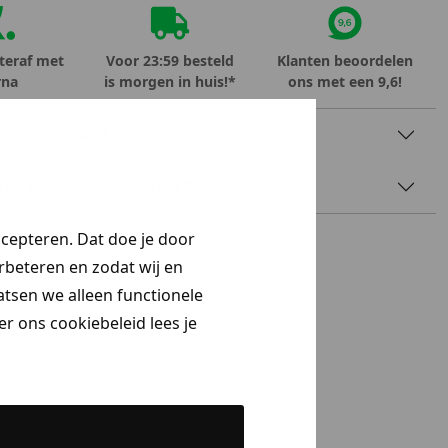
teraf met
Voor 23:59 besteld
Klanten beoordelen
rna
is morgen in huis!*
ons met een 9,6!
TINFORMATIE
AAL & WASVOORSCHRIFT
ccepteren. Dat doe je door
erbeteren en zodat wij en
aatsen we alleen functionele
r ons cookiebeleid lees je