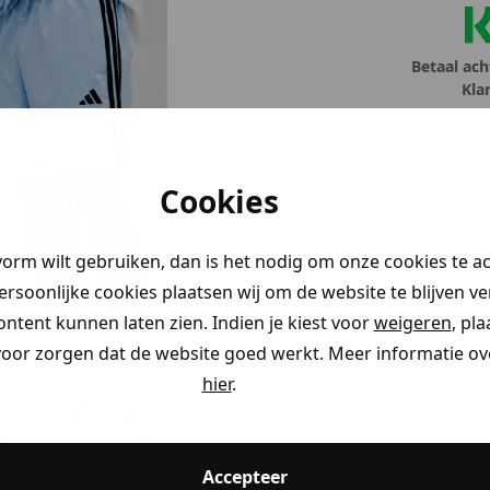
Betaal ach
Kla
PRODUC
Cookies
MATERI
vorm wilt gebruiken, dan is het nodig om onze cookies te a
persoonlijke cookies plaatsen wij om de website te blijven v
ontent kunnen laten zien. Indien je kiest voor
weigeren
, pl
voor zorgen dat de website goed werkt. Meer informatie ove
hier
.
Accepteer