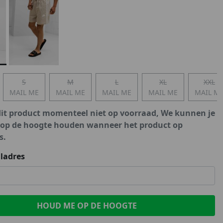
Marokko
Nigeria
MID SEASON-SALE KIDS
Portugal
Spanje
S
M
L
XL
XXL
MAIL ME
MAIL ME
MAIL ME
MAIL ME
MAIL M
dit product momenteel niet op voorraad, We kunnen je
 op de hoogte houden wanneer het product op
s.
ladres