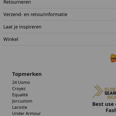
Retourneren
Verzend- en retourinformatie
Laat je inspireren
Winkel
Topmerken
24 Uomo
Croyez
Equalité
Jorcustom
Best use 
Lacoste
Fas
Under Armour