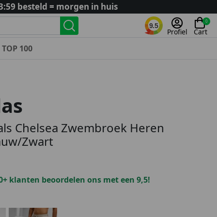
3:59 besteld = morgen in huis
0
9.5
Profiel
Cart
TOP 100
Landenteams
Nederland
das
Algerije
Argentinië
ials Chelsea Zwembroek Heren
België
auw/Zwart
Curaçao
Duitsland
Engeland
0+ klanten beoordelen ons met een 9,5!
Frankrijk
Italië
Kroatië