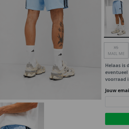
lubs
MID SEASON-SALE DAMES
çe
ay
XS
MAIL ME
Helaas is 
eventueel
voorraad i
Jouw emai