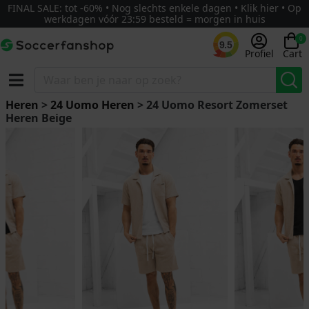
FINAL SALE: tot -60% • Nog slechts enkele dagen • Klik hier • Op
werkdagen vóór 23:59 besteld = morgen in huis
0
9.5
Profiel
Cart
Heren
>
24 Uomo Heren
> 24 Uomo Resort Zomerset
Heren Beige