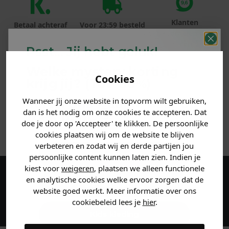
Klanten
Betaal achteraf
Voor 23:59 besteld
beoordelen ons
met Klarna
is morgen in huis!*
met een 9,6!
Psst... Jij hebt geluk!
Welke mystery
korting
PRODUCTINFORMATIE
Cookies
krijg jij? (Tot
-30%
)
MATERIAAL & WASVOORSCHRIFT
Wanneer jij onze website in topvorm wilt gebruiken,
Vertel ons waar je naar op
dan is het nodig om onze cookies te accepteren. Dat
zoek bent. 👇
doe je door op 'Accepteer' te klikken. De persoonlijke
ANDERE BESTELDEN OOK
cookies plaatsen wij om de website te blijven
verbeteren en zodat wij en derde partijen jou
Heren kleding
persoonlijke content kunnen laten zien. Indien je
kiest voor
weigeren
, plaatsen we alleen functionele
en analytische cookies welke ervoor zorgen dat de
Maak een account aan en ontvang 5%
Dames kleding
website goed werkt. Meer informatie over ons
korting op je eerste bestelling!
cookiebeleid lees je
hier
.
Kids kleding